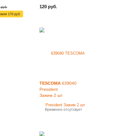
120 руб.
 руб.
омия
170 руб.
TESCOMA
639040
President
Зажим 2 шт
Временно отсутсвует