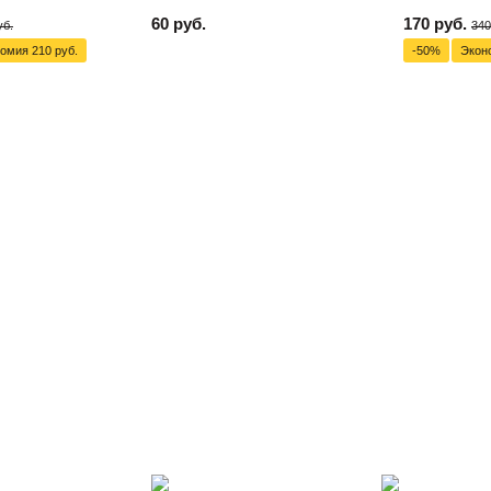
60 руб.
170 руб.
уб.
340
номия
210 руб.
-50%
Экон