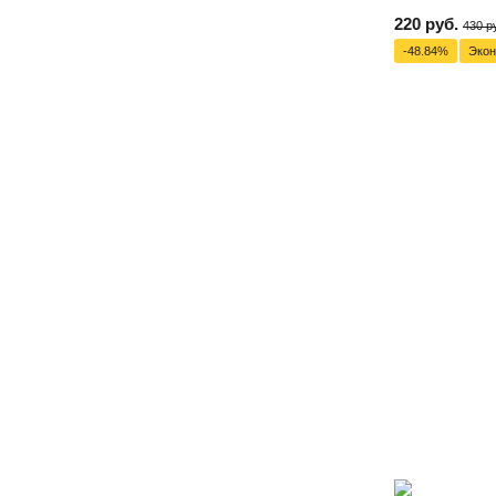
220 руб.
430 р
-48.84%
Эко