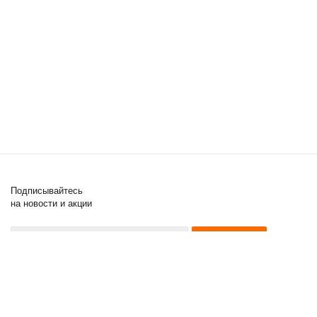
Подписывайтесь
на новости и акции
8 (000) 000-00-00
8 (000) 000-00-00