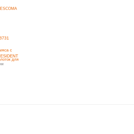
8731
мяса с
RESIDENT
ии