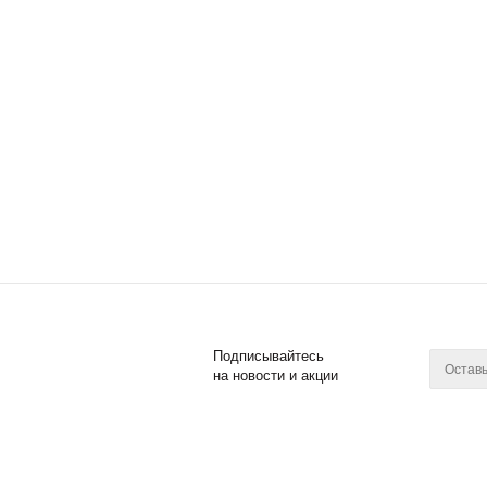
кулинарные
Мельницы для специй
Стяжки, зажимы
кулинарные
Сита
Ступки
Терки
Соковыжималки ручные
Воронки кухонные
Мерные емкости, дозаторы
Консервные ножи
Ножи и аксессуары
Яйцерезки
Нарезка зелени
Распылители для масла и
жидкостей
Подписывайтесь
на новости и акции
Мясорубки
Различные приспособления
для кулинарии
2011 - 2018 © Posuda Prof
Компан