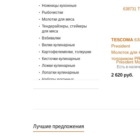
Ножницы кухонные
Рыбочистки
Молотки для мяса
Тендерайзеры, стейкеры
для мяса
Взбивалки
TESCOMA
63
Вилки кулинарные
President
Картофелемялки, толкушки
Молоток для 
топориком P
Кисточки кулинарные
Ложки кулинарные
Есть в налич
Лопатки кулинарные
2 620 руб.
Наборы кухонных
инструментов
Нарезка, чистка овощей и
фруктов
Орехоколы
Половники
Прессы для чеснока
Топорики кухонные
Лучшие предложения
Шумовки
Щипцы, пинцеты