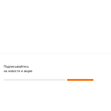
Подписывайтесь
на новости и акции
8 (000) 000-00-00
8 (000) 000-00-00