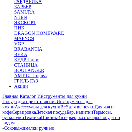
ГАРДАРИКА
БАРЬЕР
SAMURA
NTEN
ЭКСКОРТ
ПИК
DRAGON HOMEWARE
МАРУСЯ
VGP
BRABANTIA
BEKA
КЕДР Плюс
СТАНИЦА
BOULANGER
AMT Gastroguss
ГРИЛЬ ГАЗ
Акции
Главная
-
Каталог
-
Инструменты для кухни
Посуда для приготовления
Инструменты для
кухни
Аксессуары для кухни
Всё для выпечки
Для чая и
кофе
Сервировка
Детская посуда
Бар, напитки
Термосы,
бутылочки
Техника
Пикник
Интерьер, хозтовары
Посуда по
видам
-
Соковыжималки ручные