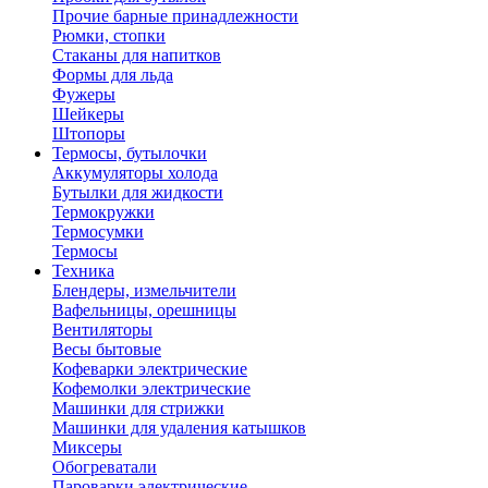
Прочие барные принадлежности
Рюмки, стопки
Стаканы для напитков
Формы для льда
Фужеры
Шейкеры
Штопоры
Термосы, бутылочки
Аккумуляторы холода
Бутылки для жидкости
Термокружки
Термосумки
Термосы
Техника
Блендеры, измельчители
Вафельницы, орешницы
Вентиляторы
Весы бытовые
Кофеварки электрические
Кофемолки электрические
Машинки для стрижки
Машинки для удаления катышков
Миксеры
Обогреватали
Пароварки электрические