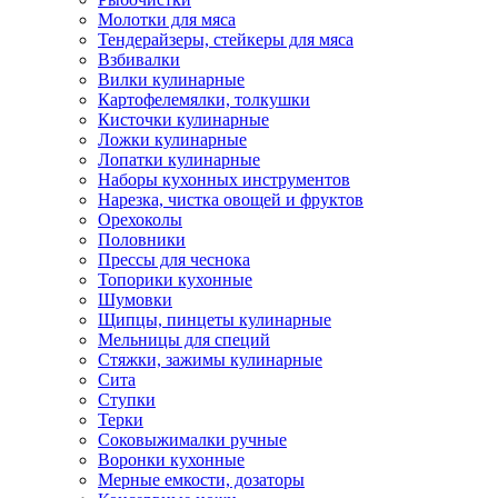
Молотки для мяса
Тендерайзеры, стейкеры для мяса
Взбивалки
Вилки кулинарные
Картофелемялки, толкушки
Кисточки кулинарные
Ложки кулинарные
Лопатки кулинарные
Наборы кухонных инструментов
Нарезка, чистка овощей и фруктов
Орехоколы
Половники
Прессы для чеснока
Топорики кухонные
Шумовки
Щипцы, пинцеты кулинарные
Мельницы для специй
Стяжки, зажимы кулинарные
Сита
Ступки
Терки
Соковыжималки ручные
Воронки кухонные
Мерные емкости, дозаторы