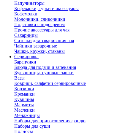
Капучинаторы
Кофеварки, турки и аксессуары
Кофемолки
Молочники, сливочники
Подставки с подогревом
Прочие аксессуары для чая
Сахарницы
Ситечки для заваривания чая
Чайники заварочные
Чашки, кружки, стаканы
Сервировка
Баранчики
Блюда для подачи и запекания
Бульонницы, суповые чашки
Вазы
Коврики, салфетки сервировочные
Корзинки
Креманки
Кувшины
Мармиты
Масленки
Менажницы
Наборы для приготовления фондю
Наборы для суши
Подносы