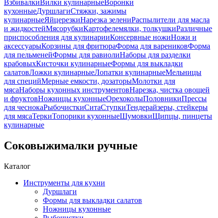
Взбивалки
Вилки кулинарные
Воронки
кухонные
Дуршлаги
Стяжки, зажимы
кулинарные
Яйцерезки
Нарезка зелени
Распылители для масла
и жидкостей
Мясорубки
Картофелемялки, толкушки
Различные
приспособления для кулинарии
Консервные ножи
Ножи и
аксессуары
Корзины для фритюра
Форма для вареников
Форма
для пельменей
Формы для равиоли
Наборы для разделки
крабовых
Кисточки кулинарные
Формы для выкладки
салатов
Ложки кулинарные
Лопатки кулинарные
Мельницы
для специй
Мерные емкости, дозаторы
Молотки для
мяса
Наборы кухонных инструментов
Нарезка, чистка овощей
и фруктов
Ножницы кухонные
Орехоколы
Половники
Прессы
для чеснока
Рыбочистки
Сита
Ступки
Тендерайзеры, стейкеры
для мяса
Терки
Топорики кухонные
Шумовки
Щипцы, пинцеты
кулинарные
Соковыжималки ручные
Каталог
Инструменты для кухни
Дуршлаги
Формы для выкладки салатов
Ножницы кухонные
Рыбочистки