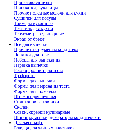
Приготовление яиц
Прихватки, рукавицы
Прочие полезные мелочи для кухни
Сушилки для посуды
Таймеры кухонные
Текстиль для кухни
Термометры кулинарные
Экран от брызг
Всё для выпечки
Прочие инструменты кондитера
Лопатки для торта
Наборы для выпекания
Нарезка выпечки
Резаки, ролики для теста
Трафареты
Формы для выпечки
Формы для вырезания теста
Формы для шоколада
Штампы для печенья
Силиконовые коврики
Скалки
Совки, скребки кулинарные
Шприцы, мешки, декораторы кондитерские
Для чая и кофе
Блюдца для чайных пакетиков