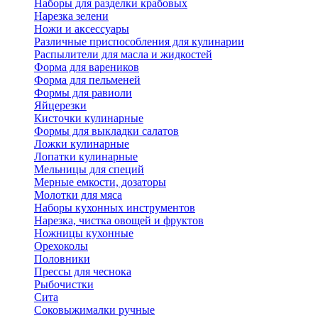
Наборы для разделки крабовых
Нарезка зелени
Ножи и аксессуары
Различные приспособления для кулинарии
Распылители для масла и жидкостей
Форма для вареников
Форма для пельменей
Формы для равиоли
Яйцерезки
Кисточки кулинарные
Формы для выкладки салатов
Ложки кулинарные
Лопатки кулинарные
Мельницы для специй
Мерные емкости, дозаторы
Молотки для мяса
Наборы кухонных инструментов
Нарезка, чистка овощей и фруктов
Ножницы кухонные
Орехоколы
Половники
Прессы для чеснока
Рыбочистки
Сита
Соковыжималки ручные