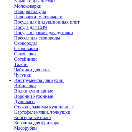
Крышки для посуды
Молоковарки
Наборы посуды
Пароварки, мантоварки
Посуда для индукционных плит
Посуда для СВЧ
Посуда и формы для духовки
Прессы для сковороды
Сковороды
Скороварки
Соковарки
Сотейники
Тажин
Чайники для плит
Чугунки
Инструменты для кухни
Взбивалки
Вилки кулинарные
Воронки кухонные
Дуршлаги
Стяжки, зажимы кулинарные
Картофелемялки, толкушки
Консервные ножи
Корзины для фритюра
Мясорубки