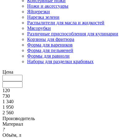
Консервные ножи
Ножи и аксессуары
Яйцерезки
Нарезка зелени
Распылители для масла и жидкостей
Мясорубки
Различные приспособления для кулинарии
Корзины для фритюра
Форма для вареников
Форма для пельменей
Формы для равиоли
Наборы для разделки крабовых
Цена
120
730
1 340
1 950
2 560
Производитель
Материал
?
Объём, л