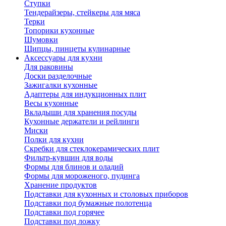
Ступки
Тендерайзеры, стейкеры для мяса
Терки
Топорики кухонные
Шумовки
Щипцы, пинцеты кулинарные
Аксессуары для кухни
Для раковины
Доски разделочные
Зажигалки кухонные
Адаптеры для индукционных плит
Весы кухонные
Вкладыши для хранения посуды
Кухонные держатели и рейлинги
Миски
Полки для кухни
Скребки для стеклокерамических плит
Фильтр-кувшин для воды
Формы для блинов и оладий
Формы для мороженого, пудинга
Хранение продуктов
Подставки для кухонных и столовых приборов
Подставки под бумажные полотенца
Подставки под горячее
Подставки под ложку