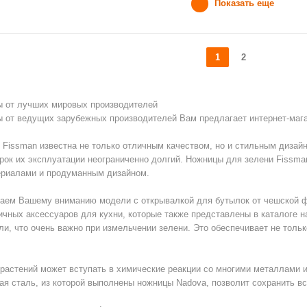
Показать еще
1
2
 от лучших мировых производителей
ы
от ведущих зарубежных производителей Вам предлагает интернет-мага
Fissman известна не только отличным качеством, но и стильным дизайн
срок их эксплуатации неограниченно долгий. Ножницы для зелени Fissm
ериалами и продуманным дизайном.
аем Вашему вниманию модели с открывалкой для бутылок от чешской ф
ичных аксессуаров для кухни, которые также представлены в каталоге 
, что очень важно при измельчении зелени. Это обеспечивает не только
 растений может вступать в химические реакции со многими металлами и
ая сталь, из которой выполнены ножницы Nadova, позволит сохранить в