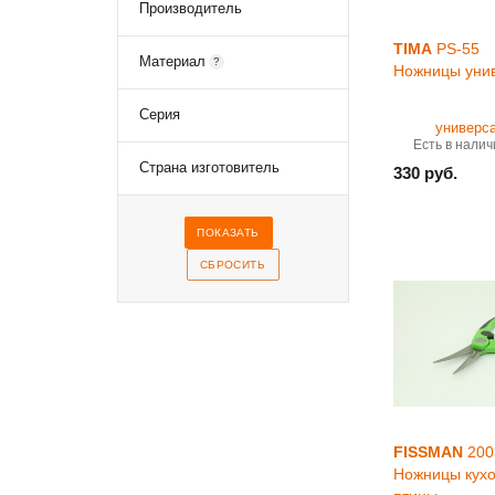
Производитель
кулинарные
Мельницы для специй
TIMA
PS-55
Стяжки, зажимы
Материал
?
Ножницы уни
кулинарные
Сита
Серия
Ступки
Есть в налич
Терки
Страна изготовитель
330 руб.
Соковыжималки ручные
Воронки кухонные
Мерные емкости, дозаторы
Консервные ножи
Ножи и аксессуары
Яйцерезки
Нарезка зелени
Распылители для масла и
жидкостей
Мясорубки
Различные приспособления
для кулинарии
FISSMAN
200
Ножницы кух