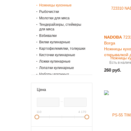
Ножницы кухонные
Рыбочистки
Молотки для мяса
Тендерайзеры, стейкеры
для мяса
Взбивалки
NADOBA
723
Вилки кулинарные
Borga
Картофелемялки, толкушки
Ножницы кухо
открывалкой 
Кисточки кулинарные
Ложки кулинарные
Есть в налич
Лопатки кулинарные
260 руб.
Наборы кухонных
инструментов
Нарезка, чистка овощей и
Цена
фруктов
Орехоколы
Половники
Прессы для чеснока
110
4 170
Топорики кухонные
Шумовки
Щипцы, пинцеты