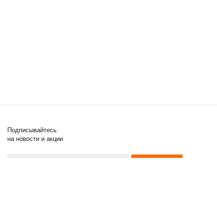
Подписывайтесь
на новости и акции
8 (000) 000-00-00
8 (000) 000-00-00