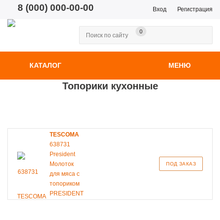
8 (000) 000-00-00
Вход
Регистрация
0
КАТАЛОГ
МЕНЮ
Топорики кухонные
TESCOMA
638731
President
Молоток
ПОД ЗАКАЗ
для мяса с
топориком
PRESIDENT