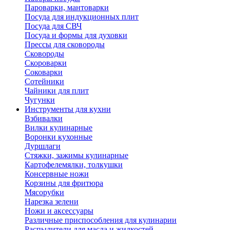
Пароварки, мантоварки
Посуда для индукционных плит
Посуда для СВЧ
Посуда и формы для духовки
Прессы для сковороды
Сковороды
Скороварки
Соковарки
Сотейники
Чайники для плит
Чугунки
Инструменты для кухни
Взбивалки
Вилки кулинарные
Воронки кухонные
Дуршлаги
Стяжки, зажимы кулинарные
Картофелемялки, толкушки
Консервные ножи
Корзины для фритюра
Мясорубки
Нарезка зелени
Ножи и аксессуары
Различные приспособления для кулинарии
Распылители для масла и жидкостей