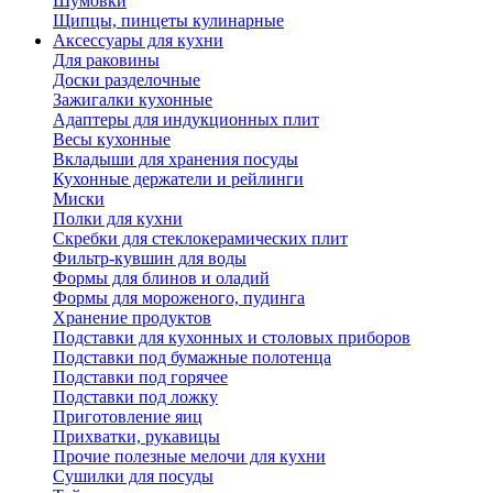
Шумовки
Щипцы, пинцеты кулинарные
Аксессуары для кухни
Для раковины
Доски разделочные
Зажигалки кухонные
Адаптеры для индукционных плит
Весы кухонные
Вкладыши для хранения посуды
Кухонные держатели и рейлинги
Миски
Полки для кухни
Скребки для стеклокерамических плит
Фильтр-кувшин для воды
Формы для блинов и оладий
Формы для мороженого, пудинга
Хранение продуктов
Подставки для кухонных и столовых приборов
Подставки под бумажные полотенца
Подставки под горячее
Подставки под ложку
Приготовление яиц
Прихватки, рукавицы
Прочие полезные мелочи для кухни
Сушилки для посуды