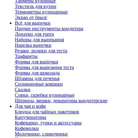
Таймеры кухонные
Текстиль для кухни
Термометры кулинарные
Экран от брызг
Всё для выпечки
Прочие инструменты кондитера
Лопатки для торта
Наборы для выпекания
Нарезка выпечки
Резаки, ролики для теста
Трафареты
Формы для выпечки
Формы для вырезания теста
Формы для шоколада
Штампы для печенья
Силиконовые коврики
Скалки
Совки, скребки кулинарные
Шприцы, мешки, декораторы кондитерские
Для чая и кофе
Блюдца для чайных пакетиков
Капучинаторы
Кофеварки, турки и аксессуары
Кофемолки
Молочники, сливочники