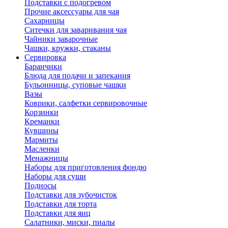
Подставки с подогревом
Прочие аксессуары для чая
Сахарницы
Ситечки для заваривания чая
Чайники заварочные
Чашки, кружки, стаканы
Сервировка
Баранчики
Блюда для подачи и запекания
Бульонницы, суповые чашки
Вазы
Коврики, салфетки сервировочные
Корзинки
Креманки
Кувшины
Мармиты
Масленки
Менажницы
Наборы для приготовления фондю
Наборы для суши
Подносы
Подставки для зубочисток
Подставки для торта
Подставки для яиц
Салатники, миски, пиалы