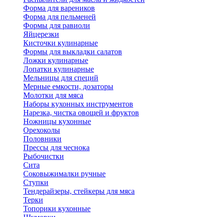
Форма для вареников
Форма для пельменей
Формы для равиоли
Яйцерезки
Кисточки кулинарные
Формы для выкладки салатов
Ложки кулинарные
Лопатки кулинарные
Мельницы для специй
Мерные емкости, дозаторы
Молотки для мяса
Наборы кухонных инструментов
Нарезка, чистка овощей и фруктов
Ножницы кухонные
Орехоколы
Половники
Прессы для чеснока
Рыбочистки
Сита
Соковыжималки ручные
Ступки
Тендерайзеры, стейкеры для мяса
Терки
Топорики кухонные