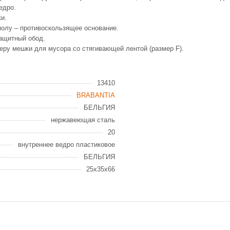
ведро.
ски.
полу – противоскользящее основание.
защитный обод.
еру мешки для мусора со стягивающей лентой (размер F).
13410
BRABANTIA
БЕЛЬГИЯ
нержавеющая сталь
20
внутреннее ведро пластиковое
БЕЛЬГИЯ
25x35x66