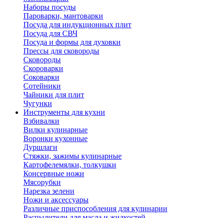
Наборы посуды
Пароварки, мантоварки
Посуда для индукционных плит
Посуда для СВЧ
Посуда и формы для духовки
Прессы для сковороды
Сковороды
Скороварки
Соковарки
Сотейники
Чайники для плит
Чугунки
Инструменты для кухни
Взбивалки
Вилки кулинарные
Воронки кухонные
Дуршлаги
Стяжки, зажимы кулинарные
Картофелемялки, толкушки
Консервные ножи
Мясорубки
Нарезка зелени
Ножи и аксессуары
Различные приспособления для кулинарии
Распылители для масла и жидкостей