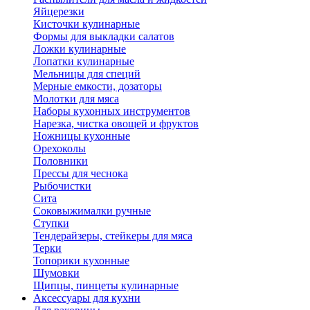
Яйцерезки
Кисточки кулинарные
Формы для выкладки салатов
Ложки кулинарные
Лопатки кулинарные
Мельницы для специй
Мерные емкости, дозаторы
Молотки для мяса
Наборы кухонных инструментов
Нарезка, чистка овощей и фруктов
Ножницы кухонные
Орехоколы
Половники
Прессы для чеснока
Рыбочистки
Сита
Соковыжималки ручные
Ступки
Тендерайзеры, стейкеры для мяса
Терки
Топорики кухонные
Шумовки
Щипцы, пинцеты кулинарные
Аксессуары для кухни