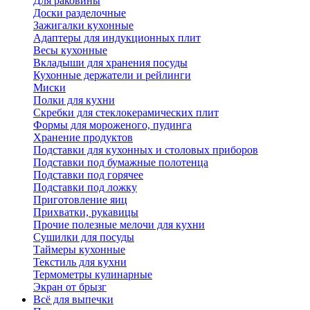
Для раковины
Доски разделочные
Зажигалки кухонные
Адаптеры для индукционных плит
Весы кухонные
Вкладыши для хранения посуды
Кухонные держатели и рейлинги
Миски
Полки для кухни
Скребки для стеклокерамических плит
Формы для мороженого, пудинга
Хранение продуктов
Подставки для кухонных и столовых приборов
Подставки под бумажные полотенца
Подставки под горячее
Подставки под ложку
Приготовление яиц
Прихватки, рукавицы
Прочие полезные мелочи для кухни
Сушилки для посуды
Таймеры кухонные
Текстиль для кухни
Термометры кулинарные
Экран от брызг
Всё для выпечки