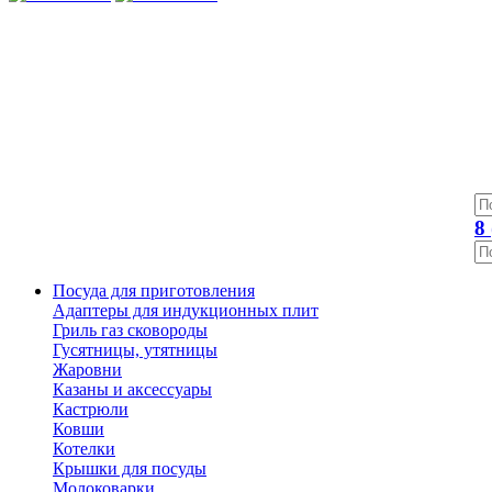
8
Посуда для приготовления
Адаптеры для индукционных плит
Гриль газ сковороды
Гусятницы, утятницы
Жаровни
Казаны и аксессуары
Кастрюли
Ковши
Котелки
Крышки для посуды
Молоковарки