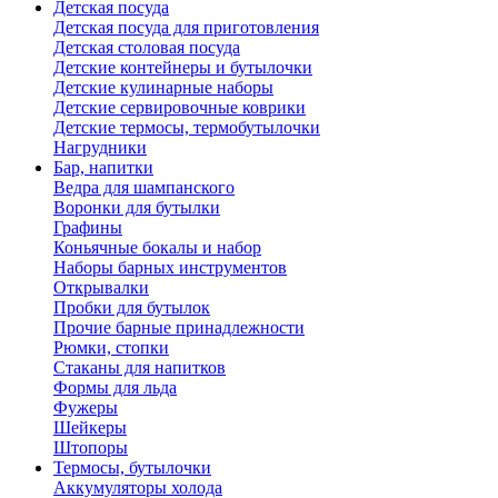
Детская посуда
Детская посуда для приготовления
Детская столовая посуда
Детские контейнеры и бутылочки
Детские кулинарные наборы
Детские сервировочные коврики
Детские термосы, термобутылочки
Нагрудники
Бар, напитки
Ведра для шампанского
Воронки для бутылки
Графины
Коньячные бокалы и набор
Наборы барных инструментов
Открывалки
Пробки для бутылок
Прочие барные принадлежности
Рюмки, стопки
Стаканы для напитков
Формы для льда
Фужеры
Шейкеры
Штопоры
Термосы, бутылочки
Аккумуляторы холода