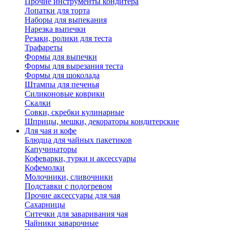
Прочие инструменты кондитера
Лопатки для торта
Наборы для выпекания
Нарезка выпечки
Резаки, ролики для теста
Трафареты
Формы для выпечки
Формы для вырезания теста
Формы для шоколада
Штампы для печенья
Силиконовые коврики
Скалки
Совки, скребки кулинарные
Шприцы, мешки, декораторы кондитерские
Для чая и кофе
Блюдца для чайных пакетиков
Капучинаторы
Кофеварки, турки и аксессуары
Кофемолки
Молочники, сливочники
Подставки с подогревом
Прочие аксессуары для чая
Сахарницы
Ситечки для заваривания чая
Чайники заварочные