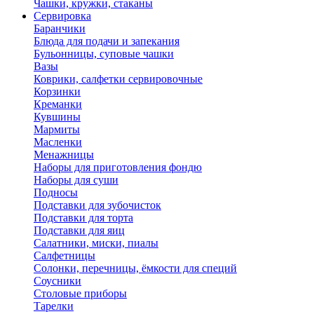
Чашки, кружки, стаканы
Сервировка
Баранчики
Блюда для подачи и запекания
Бульонницы, суповые чашки
Вазы
Коврики, салфетки сервировочные
Корзинки
Креманки
Кувшины
Мармиты
Масленки
Менажницы
Наборы для приготовления фондю
Наборы для суши
Подносы
Подставки для зубочисток
Подставки для торта
Подставки для яиц
Салатники, миски, пиалы
Салфетницы
Солонки, перечницы, ёмкости для специй
Соусники
Столовые приборы
Тарелки