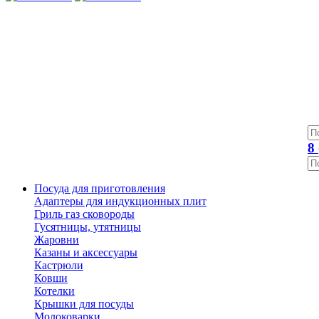
8
Посуда для приготовления
Адаптеры для индукционных плит
Гриль газ сковороды
Гусятницы, утятницы
Жаровни
Казаны и аксессуары
Кастрюли
Ковши
Котелки
Крышки для посуды
Молоковарки