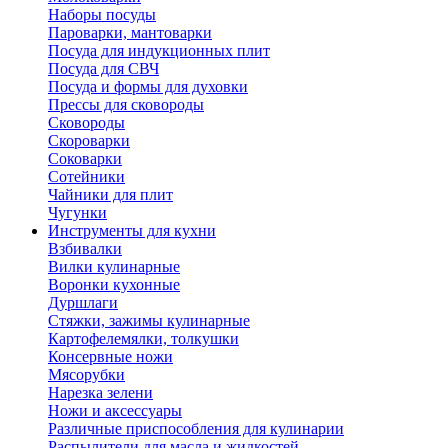
Наборы посуды
Пароварки, мантоварки
Посуда для индукционных плит
Посуда для СВЧ
Посуда и формы для духовки
Прессы для сковороды
Сковороды
Скороварки
Соковарки
Сотейники
Чайники для плит
Чугунки
Инструменты для кухни
Взбивалки
Вилки кулинарные
Воронки кухонные
Дуршлаги
Стяжки, зажимы кулинарные
Картофелемялки, толкушки
Консервные ножи
Мясорубки
Нарезка зелени
Ножи и аксессуары
Различные приспособления для кулинарии
Распылители для масла и жидкостей