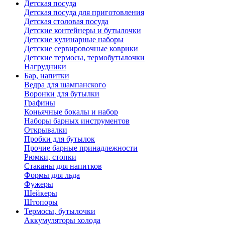
Детская посуда
Детская посуда для приготовления
Детская столовая посуда
Детские контейнеры и бутылочки
Детские кулинарные наборы
Детские сервировочные коврики
Детские термосы, термобутылочки
Нагрудники
Бар, напитки
Ведра для шампанского
Воронки для бутылки
Графины
Коньячные бокалы и набор
Наборы барных инструментов
Открывалки
Пробки для бутылок
Прочие барные принадлежности
Рюмки, стопки
Стаканы для напитков
Формы для льда
Фужеры
Шейкеры
Штопоры
Термосы, бутылочки
Аккумуляторы холода