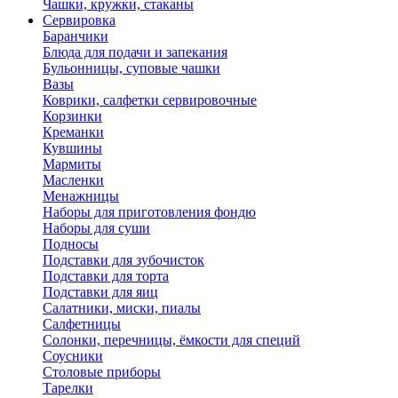
Чашки, кружки, стаканы
Сервировка
Баранчики
Блюда для подачи и запекания
Бульонницы, суповые чашки
Вазы
Коврики, салфетки сервировочные
Корзинки
Креманки
Кувшины
Мармиты
Масленки
Менажницы
Наборы для приготовления фондю
Наборы для суши
Подносы
Подставки для зубочисток
Подставки для торта
Подставки для яиц
Салатники, миски, пиалы
Салфетницы
Солонки, перечницы, ёмкости для специй
Соусники
Столовые приборы
Тарелки