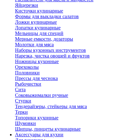
Яйцерезки
Кисточки кулинарные
Формы для выкладки салатов
Ложки кулинарные
Лопатки кулинарные
Мельницы для специй
Мерные емкости, дозаторы
Молотки для мяса
Наборы кухонных инструментов
Нарезка, чистка овощей и фруктов
Ножницы кухонные
Орехоколы
Половники
Прессы для чеснока
Рыбочистки
Сита
Соковыжималки ручные
Ступки
Тендерайзеры, стейкеры для мяса
Терки
Топорики кухонные
Шумовки
Щипцы, пинцеты кулинарные
Аксессуары для кухни