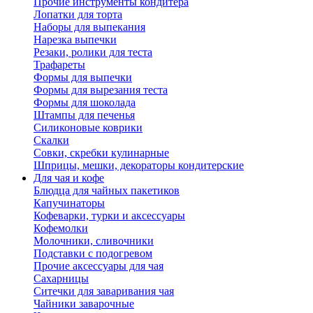
Прочие инструменты кондитера
Лопатки для торта
Наборы для выпекания
Нарезка выпечки
Резаки, ролики для теста
Трафареты
Формы для выпечки
Формы для вырезания теста
Формы для шоколада
Штампы для печенья
Силиконовые коврики
Скалки
Совки, скребки кулинарные
Шприцы, мешки, декораторы кондитерские
Для чая и кофе
Блюдца для чайных пакетиков
Капучинаторы
Кофеварки, турки и аксессуары
Кофемолки
Молочники, сливочники
Подставки с подогревом
Прочие аксессуары для чая
Сахарницы
Ситечки для заваривания чая
Чайники заварочные