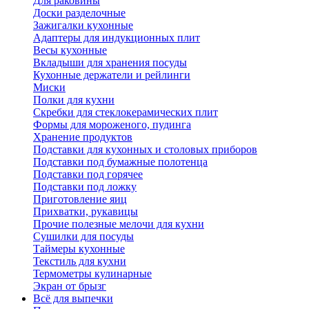
Для раковины
Доски разделочные
Зажигалки кухонные
Адаптеры для индукционных плит
Весы кухонные
Вкладыши для хранения посуды
Кухонные держатели и рейлинги
Миски
Полки для кухни
Скребки для стеклокерамических плит
Формы для мороженого, пудинга
Хранение продуктов
Подставки для кухонных и столовых приборов
Подставки под бумажные полотенца
Подставки под горячее
Подставки под ложку
Приготовление яиц
Прихватки, рукавицы
Прочие полезные мелочи для кухни
Сушилки для посуды
Таймеры кухонные
Текстиль для кухни
Термометры кулинарные
Экран от брызг
Всё для выпечки