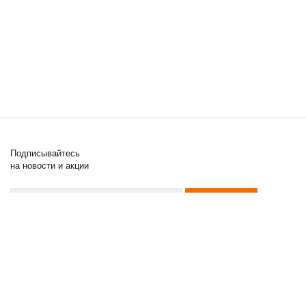
Подписывайтесь
на новости и акции
8 (000) 000-00-00
8 (000) 000-00-00
8 (000) 000-00-00