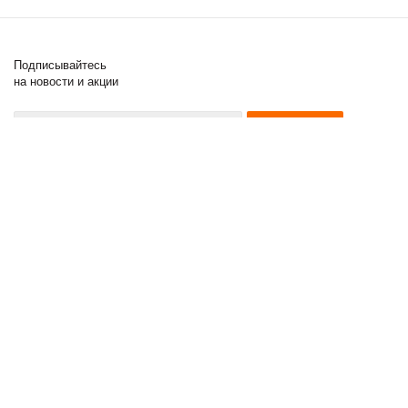
Подписывайтесь
на новости и акции
8 (000) 000-00-00
8 (000) 000-00-00
8 (000) 000-00-00
2011 - 2017 © Posuda Prof
Компания
Информация
Помощь