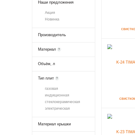
Адаптеры для
Наши предложения
индукционных плит
Акция
Новинка
Производитель
Материал
?
Объём, л
Тип плит
?
газовая
индукционная
стеклокерамическая
электрическая
Материал крышки