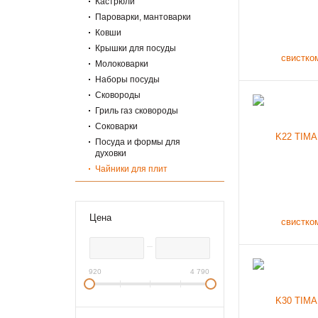
Кастрюли
Пароварки, мантоварки
Ковши
Крышки для посуды
Молоковарки
Наборы посуды
Сковороды
Гриль газ сковороды
Соковарки
Посуда и формы для
духовки
Чайники для плит
Скороварки
Сотейники
Жаровни
Цена
Прессы для сковороды
Посуда для СВЧ
Чугунки
920
4 790
Котелки
Посуда для индукционных
плит