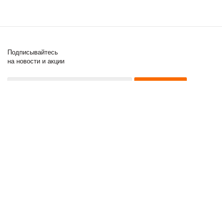
Подписывайтесь
на новости и акции
8 (000) 000-00-00
8 (000) 000-00-00
8 (000) 000-00-00
2011 - 2017 © Posuda Prof
Компания
Информация
Помощь