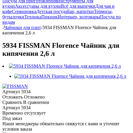
Посуда для приготовления
Инструменты для
кухни
Аксессуары для кухни
Всё для выпечки
Для чая и
кофе
Сервировка
Детская посуда
Бар, напитки
Термосы,
бутылочки
Техника
Пикник
Интерьер, хозтовары
Посуда по
видам
-
Чайники для плит
-
5934 FISSMAN Florence Чайник для
кипячения 2,6 л
5934 FISSMAN Florence Чайник для
кипячения 2,6 л
Артикул
5934
Отложить
Отложено
Сравнить
В сравнении
Артикул
5934
Временно отсутсвует
Под заказ
Наши менеджеры обязательно свяжутся с вами и уточнят
условия заказа