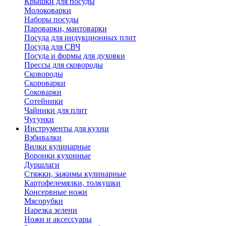
Крышки для посуды
Молоковарки
Наборы посуды
Пароварки, мантоварки
Посуда для индукционных плит
Посуда для СВЧ
Посуда и формы для духовки
Прессы для сковороды
Сковороды
Скороварки
Соковарки
Сотейники
Чайники для плит
Чугунки
Инструменты для кухни
Взбивалки
Вилки кулинарные
Воронки кухонные
Дуршлаги
Стяжки, зажимы кулинарные
Картофелемялки, толкушки
Консервные ножи
Мясорубки
Нарезка зелени
Ножи и аксессуары