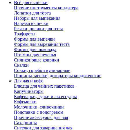
Всё для выпечки
Прочие инструменты кондитера
Лопатки для торта
Наборы для выпекания
Нарезка выпечки
Резаки, ролики для теста
Трафареты
Формы для выпечки
Формы для вырезания теста
Формы для шоколада
Штампы для печенья
Силиконовые коврики
Скалки
Совки, скребки кулинарные
Шприцы, мешки, декораторы кондитерские
Для чая и кофе
Блюдца для чайных пакетиков
Капучинаторы
Кофеварки, турки и аксессуары
Кофемолки
Молочники, сливочники
Подставки с подогревом
Прочие аксессуары для чая
Сахарницы
Ситечки для заваривания чая