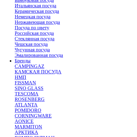
Бамбуковая посуда
Итальянская посуда
Керамическая посуда
Немецкая посуда
Нержавеющая посуда
Посуда по цвету
Российская посуда
Стеклянная посуда
Чешская посуда
Чугунная посуда
Эмалированная посуда
Бренды
CAMPINGAZ
КАМСКАЯ ПОСУДА
НМП
FISSMAN
SINO GLASS
TESCOMA
ROSENBERG
ATLANTA
POMIDORO
CORNINGWARE
AONICE
MARMITON
АРКТИКА