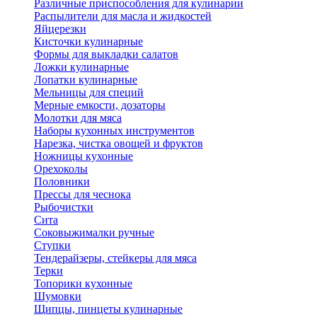
Различные приспособления для кулинарии
Распылители для масла и жидкостей
Яйцерезки
Кисточки кулинарные
Формы для выкладки салатов
Ложки кулинарные
Лопатки кулинарные
Мельницы для специй
Мерные емкости, дозаторы
Молотки для мяса
Наборы кухонных инструментов
Нарезка, чистка овощей и фруктов
Ножницы кухонные
Орехоколы
Половники
Прессы для чеснока
Рыбочистки
Сита
Соковыжималки ручные
Ступки
Тендерайзеры, стейкеры для мяса
Терки
Топорики кухонные
Шумовки
Щипцы, пинцеты кулинарные