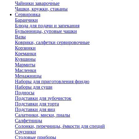
Чайники заварочные
Чашки, кружки, стаканы
Сервировка
Баранчики
Блюда для подачи и запекания
Бульонницы, суповые чашки
Вазы
Коврики, салфетки сервировочные
Корзинки
Креманки
Кувшины
Мармиты
Масленки
Менажницы
Наборы для приготовления фондю
Наборы для суши
Подносы
Подставки для зубочисток
Подставки для торта
Подставки для яиц
Салатники, миски, пиалы
Салфетницы
Солонки, перечницы, ёмкости для специй
Соусники
Столовые приборы