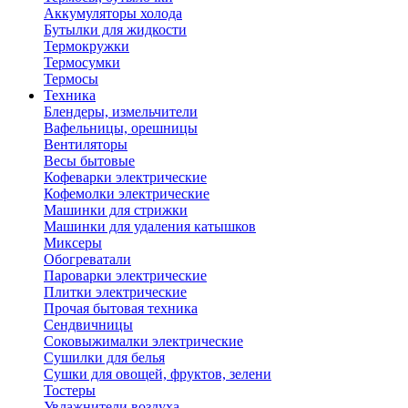
Аккумуляторы холода
Бутылки для жидкости
Термокружки
Термосумки
Термосы
Техника
Блендеры, измельчители
Вафельницы, орешницы
Вентиляторы
Весы бытовые
Кофеварки электрические
Кофемолки электрические
Машинки для стрижки
Машинки для удаления катышков
Миксеры
Обогреватали
Пароварки электрические
Плитки электрические
Прочая бытовая техника
Сендвичницы
Соковыжималки электрические
Сушилки для белья
Сушки для овощей, фруктов, зелени
Тостеры
Увлажнители воздуха