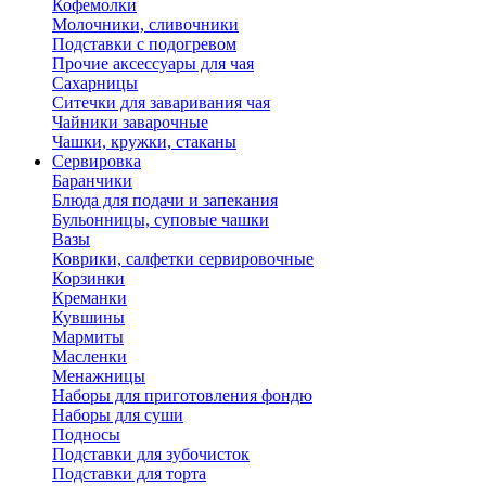
Кофемолки
Молочники, сливочники
Подставки с подогревом
Прочие аксессуары для чая
Сахарницы
Ситечки для заваривания чая
Чайники заварочные
Чашки, кружки, стаканы
Сервировка
Баранчики
Блюда для подачи и запекания
Бульонницы, суповые чашки
Вазы
Коврики, салфетки сервировочные
Корзинки
Креманки
Кувшины
Мармиты
Масленки
Менажницы
Наборы для приготовления фондю
Наборы для суши
Подносы
Подставки для зубочисток
Подставки для торта