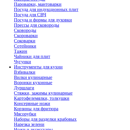
Пароварки, мантоварки
Посуда для индукционных плит
Посуда для СВЧ
Посуда и формы для духовки
Прессы для сковороды
Сковороды
Скороварки
Соковарки
Сотейники
Тажин
Чайники для плит
Чугунки
Инструменты для кухни
Взбивалки
Вилки кулинарные
Воронки кухонные
Дуршлаги
Стяжки, зажимы кулинарные
Картофелемялки, толкушки
Консервные ножи
Корзины для фритюра
Мясорубки
Наборы для разделки крабовых
Нарезка зелени
Ножи и аксессуары