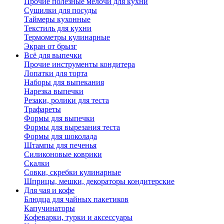
Прочие полезные мелочи для кухни
Сушилки для посуды
Таймеры кухонные
Текстиль для кухни
Термометры кулинарные
Экран от брызг
Всё для выпечки
Прочие инструменты кондитера
Лопатки для торта
Наборы для выпекания
Нарезка выпечки
Резаки, ролики для теста
Трафареты
Формы для выпечки
Формы для вырезания теста
Формы для шоколада
Штампы для печенья
Силиконовые коврики
Скалки
Совки, скребки кулинарные
Шприцы, мешки, декораторы кондитерские
Для чая и кофе
Блюдца для чайных пакетиков
Капучинаторы
Кофеварки, турки и аксессуары