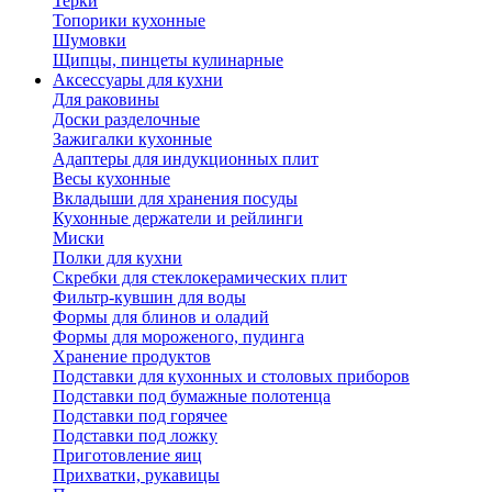
Терки
Топорики кухонные
Шумовки
Щипцы, пинцеты кулинарные
Аксессуары для кухни
Для раковины
Доски разделочные
Зажигалки кухонные
Адаптеры для индукционных плит
Весы кухонные
Вкладыши для хранения посуды
Кухонные держатели и рейлинги
Миски
Полки для кухни
Скребки для стеклокерамических плит
Фильтр-кувшин для воды
Формы для блинов и оладий
Формы для мороженого, пудинга
Хранение продуктов
Подставки для кухонных и столовых приборов
Подставки под бумажные полотенца
Подставки под горячее
Подставки под ложку
Приготовление яиц
Прихватки, рукавицы