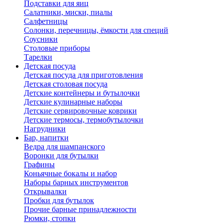
Подставки для яиц
Салатники, миски, пиалы
Салфетницы
Солонки, перечницы, ёмкости для специй
Соусники
Столовые приборы
Тарелки
Детская посуда
Детская посуда для приготовления
Детская столовая посуда
Детские контейнеры и бутылочки
Детские кулинарные наборы
Детские сервировочные коврики
Детские термосы, термобутылочки
Нагрудники
Бар, напитки
Ведра для шампанского
Воронки для бутылки
Графины
Коньячные бокалы и набор
Наборы барных инструментов
Открывалки
Пробки для бутылок
Прочие барные принадлежности
Рюмки, стопки