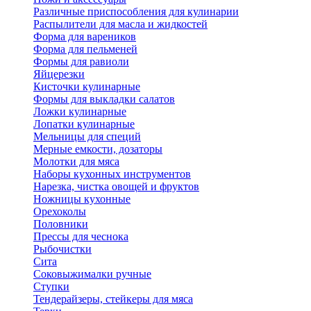
Различные приспособления для кулинарии
Распылители для масла и жидкостей
Форма для вареников
Форма для пельменей
Формы для равиоли
Яйцерезки
Кисточки кулинарные
Формы для выкладки салатов
Ложки кулинарные
Лопатки кулинарные
Мельницы для специй
Мерные емкости, дозаторы
Молотки для мяса
Наборы кухонных инструментов
Нарезка, чистка овощей и фруктов
Ножницы кухонные
Орехоколы
Половники
Прессы для чеснока
Рыбочистки
Сита
Соковыжималки ручные
Ступки
Тендерайзеры, стейкеры для мяса