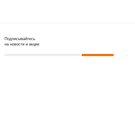
Подписывайтесь
на новости и акции
8 (000) 000-00-00
8 (000) 000-00-00
8 (000) 000-00-00
2011 - 2017 © Posuda Prof
Компания
Информация
Помощь