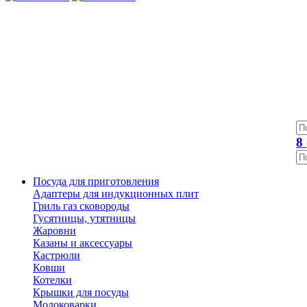
8
Посуда для приготовления
Адаптеры для индукционных плит
Гриль газ сковороды
Гусятницы, утятницы
Жаровни
Казаны и аксессуары
Кастрюли
Ковши
Котелки
Крышки для посуды
Молоковарки