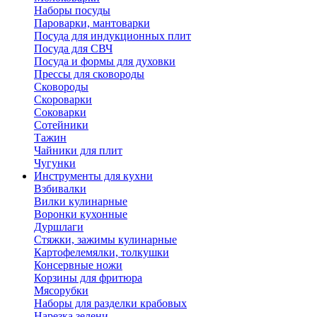
Наборы посуды
Пароварки, мантоварки
Посуда для индукционных плит
Посуда для СВЧ
Посуда и формы для духовки
Прессы для сковороды
Сковороды
Скороварки
Соковарки
Сотейники
Тажин
Чайники для плит
Чугунки
Инструменты для кухни
Взбивалки
Вилки кулинарные
Воронки кухонные
Дуршлаги
Стяжки, зажимы кулинарные
Картофелемялки, толкушки
Консервные ножи
Корзины для фритюра
Мясорубки
Наборы для разделки крабовых
Нарезка зелени