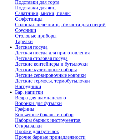
Подставки для торта
Подставки для яиц
Салатники, миски, пиалы
Салфетницы
Солонки, перечницы, ёмкости для специй
Соусники
Столовые приборы
Тарелки
Детская посуда
Детская посуда для приготовления
Детская столовая посуда
Детские контейнеры и бутылочки
Детские кулинарные наборы
Детские сервировочные коврики
Детские термосы, термобутылочки
Нагрудники
Бар, напитки
Ведра для шампанского
Воронки для бутылки
Графины
Коньячные бокалы и набор
Наборы барных инструментов
Открывалки
Пробки для бутылок
Прочие барные принадлежности