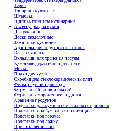
Тендерайзеры, стейкеры для мяса
Терки
Топорики кухонные
Шумовки
Щипцы, пинцеты кулинарные
Аксессуары для кухни
Для раковины
Доски разделочные
Зажигалки кухонные
Адаптеры для индукционных плит
Весы кухонные
Вкладыши для хранения посуды
Кухонные держатели и рейлинги
Миски
Полки для кухни
Скребки для стеклокерамических плит
Фильтр-кувшин для воды
Формы для блинов и оладий
Формы для мороженого, пудинга
Хранение продуктов
Подставки для кухонных и столовых приборов
Подставки под бумажные полотенца
Подставки под горячее
Подставки под ложку
Приготовление яиц