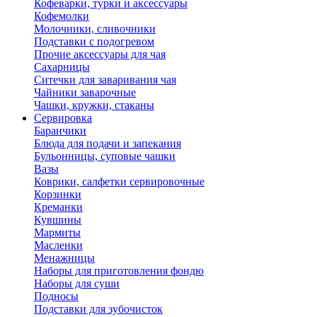
Кофеварки, турки и аксессуары
Кофемолки
Молочники, сливочники
Подставки с подогревом
Прочие аксессуары для чая
Сахарницы
Ситечки для заваривания чая
Чайники заварочные
Чашки, кружки, стаканы
Сервировка
Баранчики
Блюда для подачи и запекания
Бульонницы, суповые чашки
Вазы
Коврики, салфетки сервировочные
Корзинки
Креманки
Кувшины
Мармиты
Масленки
Менажницы
Наборы для приготовления фондю
Наборы для суши
Подносы
Подставки для зубочисток