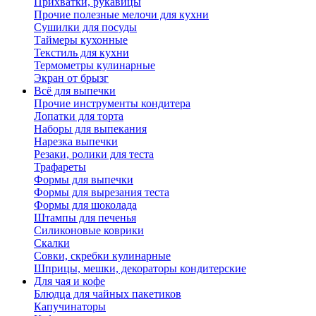
Прихватки, рукавицы
Прочие полезные мелочи для кухни
Сушилки для посуды
Таймеры кухонные
Текстиль для кухни
Термометры кулинарные
Экран от брызг
Всё для выпечки
Прочие инструменты кондитера
Лопатки для торта
Наборы для выпекания
Нарезка выпечки
Резаки, ролики для теста
Трафареты
Формы для выпечки
Формы для вырезания теста
Формы для шоколада
Штампы для печенья
Силиконовые коврики
Скалки
Совки, скребки кулинарные
Шприцы, мешки, декораторы кондитерские
Для чая и кофе
Блюдца для чайных пакетиков
Капучинаторы