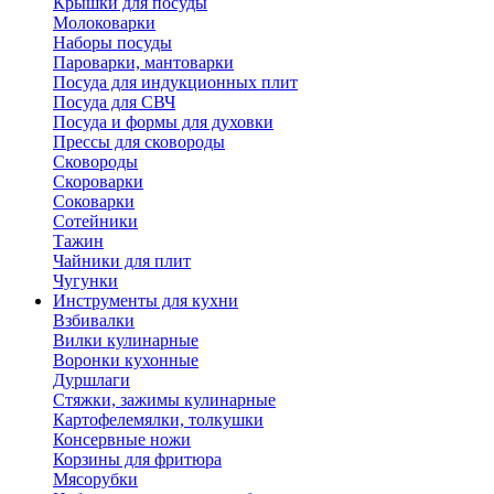
Крышки для посуды
Молоковарки
Наборы посуды
Пароварки, мантоварки
Посуда для индукционных плит
Посуда для СВЧ
Посуда и формы для духовки
Прессы для сковороды
Сковороды
Скороварки
Соковарки
Сотейники
Тажин
Чайники для плит
Чугунки
Инструменты для кухни
Взбивалки
Вилки кулинарные
Воронки кухонные
Дуршлаги
Стяжки, зажимы кулинарные
Картофелемялки, толкушки
Консервные ножи
Корзины для фритюра
Мясорубки