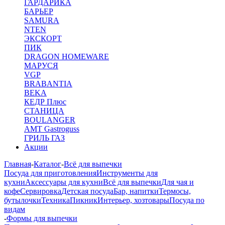
ГАРДАРИКА
БАРЬЕР
SAMURA
NTEN
ЭКСКОРТ
ПИК
DRAGON HOMEWARE
МАРУСЯ
VGP
BRABANTIA
BEKA
КЕДР Плюс
СТАНИЦА
BOULANGER
AMT Gastroguss
ГРИЛЬ ГАЗ
Акции
Главная
-
Каталог
-
Всё для выпечки
Посуда для приготовления
Инструменты для
кухни
Аксессуары для кухни
Всё для выпечки
Для чая и
кофе
Сервировка
Детская посуда
Бар, напитки
Термосы,
бутылочки
Техника
Пикник
Интерьер, хозтовары
Посуда по
видам
-
Формы для выпечки