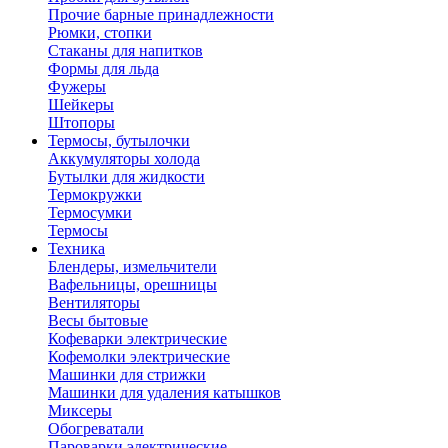
Прочие барные принадлежности
Рюмки, стопки
Стаканы для напитков
Формы для льда
Фужеры
Шейкеры
Штопоры
Термосы, бутылочки
Аккумуляторы холода
Бутылки для жидкости
Термокружки
Термосумки
Термосы
Техника
Блендеры, измельчители
Вафельницы, орешницы
Вентиляторы
Весы бытовые
Кофеварки электрические
Кофемолки электрические
Машинки для стрижки
Машинки для удаления катышков
Миксеры
Обогреватали
Пароварки электрические