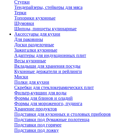
Ступки
Тендерайзеры, стейкеры для мяса
Терки
Топорики кухонные
Шумовки
Щипцы, пинцеты кулинарные
Аксессуары для кухни
Для раковины
Доски разделочные
Зажигалки кухонные
Адаптеры для индукционных плит
Весы кухонные
Вкладыши для хранения посуды
Кухонные держатели и рейлинги
Миски
Полки для кухни
Скребки для стеклокерамических плит
Фильтр-кувшин для воды
Формы для блинов и оладий
Формы для мороженого, пудинга
Хранение продуктов
Подставки для кухонных и столовых приборов
Подставки под бумажные полотенца
Подставки под горячее
Подставки под ложку