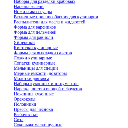
Наборы для разделки крабовых
Нарезка зелени
Ножи и аксессуары
Различные приспособления для кулинарии
Распылители для масла и жидкостей
Форма для вареников
Форма для пельменей
Формы для равиоли
Яйцерезки
Кисточки кулинарные
Формы для выкладки салатов
Ложки кулинарные
Лопатки кулинарные
Мельницы для специй
Мерные емкости, дозаторы
Молотки для мяса
Наборы кухонных инструментов
Нарезка, чистка овощей и фруктов
Ножницы кухонные
Орехоколы
Половники
Прессы для чеснока
Рыбочистки
Сита
Соковыжималки ручные