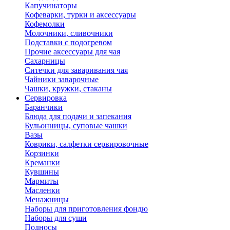
Капучинаторы
Кофеварки, турки и аксессуары
Кофемолки
Молочники, сливочники
Подставки с подогревом
Прочие аксессуары для чая
Сахарницы
Ситечки для заваривания чая
Чайники заварочные
Чашки, кружки, стаканы
Сервировка
Баранчики
Блюда для подачи и запекания
Бульонницы, суповые чашки
Вазы
Коврики, салфетки сервировочные
Корзинки
Креманки
Кувшины
Мармиты
Масленки
Менажницы
Наборы для приготовления фондю
Наборы для суши
Подносы