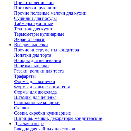
Приготовление яиц
Прихватки, рукавицы
Прочие полезные мелочи для кухни
Сушилки для посуды
Таймеры кухонные
Текстиль для кухни
Термометры кулинарные
Экран от брызг
Всё для выпечки
Прочие инструменты кондитера
Лопатки для торта
Наборы для выпекания
Нарезка выпечки
Резаки, ролики для теста
Трафареты
Формы для выпечки
Формы для вырезания теста
Формы для шоколада
Штампы для печенья
Силиконовые коврики
Скалки
Совки, скребки кулинарные
Шприцы, мешки, декораторы кондитерские
Для чая и кофе
Блюдца для чайных пакетиков