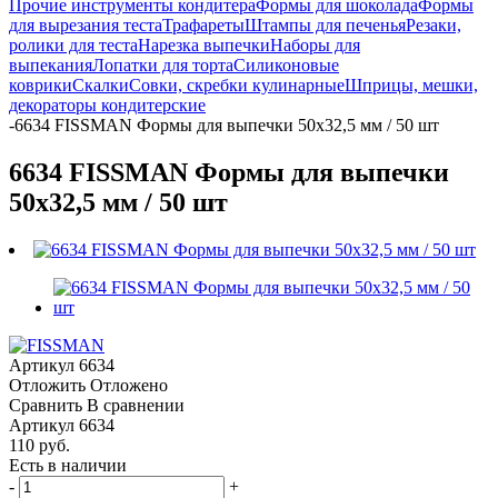
Прочие инструменты кондитера
Формы для шоколада
Формы
для вырезания теста
Трафареты
Штампы для печенья
Резаки,
ролики для теста
Нарезка выпечки
Наборы для
выпекания
Лопатки для торта
Силиконовые
коврики
Скалки
Совки, скребки кулинарные
Шприцы, мешки,
декораторы кондитерские
-
6634 FISSMAN Формы для выпечки 50x32,5 мм / 50 шт
6634 FISSMAN Формы для выпечки
50x32,5 мм / 50 шт
Артикул
6634
Отложить
Отложено
Сравнить
В сравнении
Артикул
6634
110 руб.
Есть в наличии
-
+