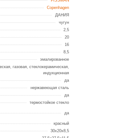
FISSMAN
Copenhagen
ДАНИЯ
чугун
2,5
20
16
8,5
эмалированное
еская, газовая, стеклокерамическая,
индукционная
да
нержавеющая сталь
да
термостойкое стекло
да
красный
30x20x8,5