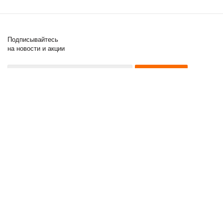
Подписывайтесь
на новости и акции
8 (000) 000-00-00
8 (000) 000-00-00
8 (000) 000-00-00
2011 - 2017 © Posuda Prof
Компания
Информация
Помощь