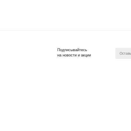
Подписывайтесь
на новости и акции
2011 - 2017 © Posuda Prof
Компан
О компан
Новости
Контакты