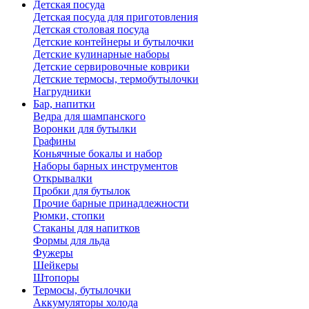
Детская посуда
Детская посуда для приготовления
Детская столовая посуда
Детские контейнеры и бутылочки
Детские кулинарные наборы
Детские сервировочные коврики
Детские термосы, термобутылочки
Нагрудники
Бар, напитки
Ведра для шампанского
Воронки для бутылки
Графины
Коньячные бокалы и набор
Наборы барных инструментов
Открывалки
Пробки для бутылок
Прочие барные принадлежности
Рюмки, стопки
Стаканы для напитков
Формы для льда
Фужеры
Шейкеры
Штопоры
Термосы, бутылочки
Аккумуляторы холода