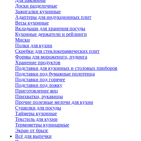
Для раковины
Доски разделочные
Зажигалки кухонные
Адаптеры для индукционных плит
Весы кухонные
Вкладыши для хранения посуды
Кухонные держатели и рейлинги
Миски
Полки для кухни
Скребки для стеклокерамических плит
Формы для мороженого, пудинга
Хранение продуктов
Подставки для кухонных и столовых приборов
Подставки под бумажные полотенца
Подставки под горячее
Подставки под ложку
Приготовление яиц
Прихватки, рукавицы
Прочие полезные мелочи для кухни
Сушилки для посуды
Таймеры кухонные
Текстиль для кухни
Термометры кулинарные
Экран от брызг
Всё для выпечки