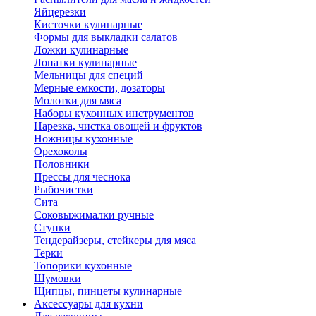
Яйцерезки
Кисточки кулинарные
Формы для выкладки салатов
Ложки кулинарные
Лопатки кулинарные
Мельницы для специй
Мерные емкости, дозаторы
Молотки для мяса
Наборы кухонных инструментов
Нарезка, чистка овощей и фруктов
Ножницы кухонные
Орехоколы
Половники
Прессы для чеснока
Рыбочистки
Сита
Соковыжималки ручные
Ступки
Тендерайзеры, стейкеры для мяса
Терки
Топорики кухонные
Шумовки
Щипцы, пинцеты кулинарные
Аксессуары для кухни