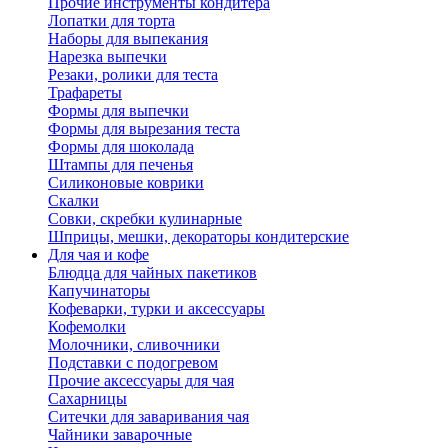
Прочие инструменты кондитера
Лопатки для торта
Наборы для выпекания
Нарезка выпечки
Резаки, ролики для теста
Трафареты
Формы для выпечки
Формы для вырезания теста
Формы для шоколада
Штампы для печенья
Силиконовые коврики
Скалки
Совки, скребки кулинарные
Шприцы, мешки, декораторы кондитерские
Для чая и кофе
Блюдца для чайных пакетиков
Капучинаторы
Кофеварки, турки и аксессуары
Кофемолки
Молочники, сливочники
Подставки с подогревом
Прочие аксессуары для чая
Сахарницы
Ситечки для заваривания чая
Чайники заварочные