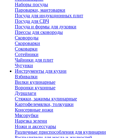
Наборы посуды
Пароварки, мантоварки
Посуда для индукционных плит
Посуда для СВЧ
Посуда и формы для духовки
Прессы для сковороды
Сковороды
Скороварки
Соковарки
Сотейники
Чайники для плит
Чугунки
Инструменты для кухни
Взбивалки
Вилки кулинарные
Воронки кухонные
Дуршлаги
Стяжки, зажимы кулинарные
Картофелемялки, толкушки
Консервные ножи
Мясорубки
Нарезка зелени
Ножи и аксессуары
Различные приспособления для кулинарии
Распылители для масла и жидкостей