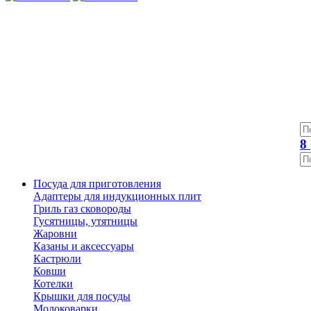
8
Посуда для приготовления
Адаптеры для индукционных плит
Гриль газ сковороды
Гусятницы, утятницы
Жаровни
Казаны и аксессуары
Кастрюли
Ковши
Котелки
Крышки для посуды
Молоковарки