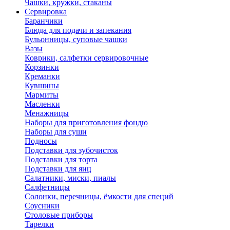
Чашки, кружки, стаканы
Сервировка
Баранчики
Блюда для подачи и запекания
Бульонницы, суповые чашки
Вазы
Коврики, салфетки сервировочные
Корзинки
Креманки
Кувшины
Мармиты
Масленки
Менажницы
Наборы для приготовления фондю
Наборы для суши
Подносы
Подставки для зубочисток
Подставки для торта
Подставки для яиц
Салатники, миски, пиалы
Салфетницы
Солонки, перечницы, ёмкости для специй
Соусники
Столовые приборы
Тарелки