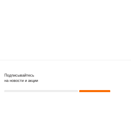
Подписывайтесь
на новости и акции
8 (000) 000-00-00
8 (000) 000-00-00