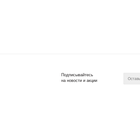
Подписывайтесь
на новости и акции
2011 - 2017 © Posuda Prof
Компан
О компан
Новости
Контакты