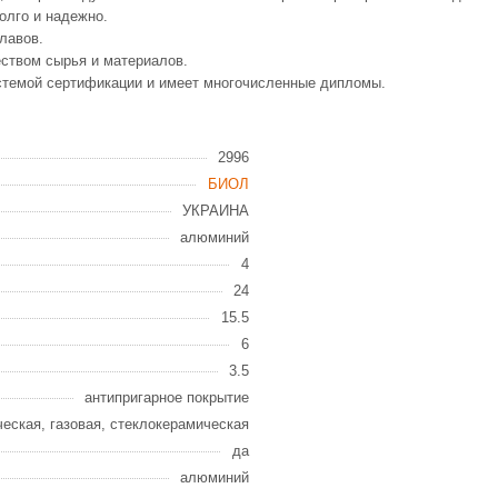
олго и надежно.
лавов.
еством сырья и материалов.
стемой сертификации и имеет многочисленные дипломы.
2996
БИОЛ
УКРАИНА
алюминий
4
24
15.5
6
3.5
антипригарное покрытие
ческая, газовая, стеклокерамическая
да
алюминий