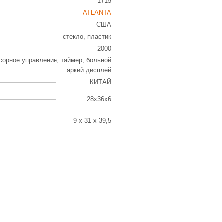
1715
ATLANTA
США
стекло, пластик
2000
нсорное управление, таймер, больной
яркий дисплей
КИТАЙ
28x36x6
9 x 31 x 39,5