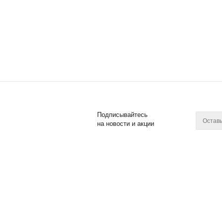
Подписывайтесь
на новости и акции
2011 - 2017 © Posuda Prof
Компан
О компан
Новости
Контакты