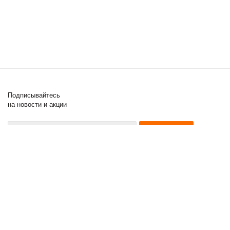
Подписывайтесь
на новости и акции
8 (000) 000-00-00
8 (000) 000-00-00
8 (000) 000-00-00
2011 - 2017 © Posuda Prof
Компания