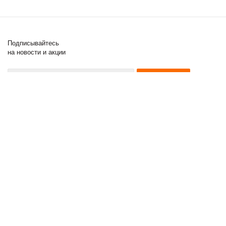
Подписывайтесь
на новости и акции
8 (000) 000-00-00
8 (000) 000-00-00
8 (000) 000-00-00
2011 - 2017 © Posuda Prof
Компания
Информация
Помощь