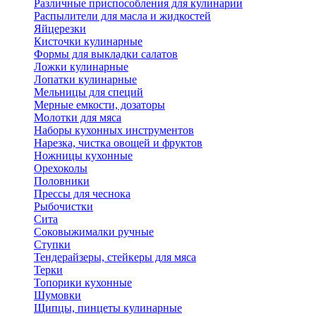
Различные приспособления для кулинарии
Распылители для масла и жидкостей
Яйцерезки
Кисточки кулинарные
Формы для выкладки салатов
Ложки кулинарные
Лопатки кулинарные
Мельницы для специй
Мерные емкости, дозаторы
Молотки для мяса
Наборы кухонных инструментов
Нарезка, чистка овощей и фруктов
Ножницы кухонные
Орехоколы
Половники
Прессы для чеснока
Рыбочистки
Сита
Соковыжималки ручные
Ступки
Тендерайзеры, стейкеры для мяса
Терки
Топорики кухонные
Шумовки
Щипцы, пинцеты кулинарные