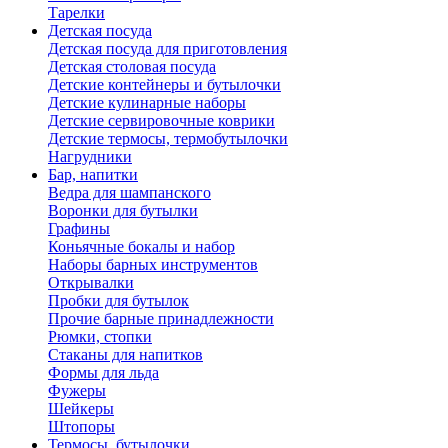
Тарелки
Детская посуда
Детская посуда для приготовления
Детская столовая посуда
Детские контейнеры и бутылочки
Детские кулинарные наборы
Детские сервировочные коврики
Детские термосы, термобутылочки
Нагрудники
Бар, напитки
Ведра для шампанского
Воронки для бутылки
Графины
Коньячные бокалы и набор
Наборы барных инструментов
Открывалки
Пробки для бутылок
Прочие барные принадлежности
Рюмки, стопки
Стаканы для напитков
Формы для льда
Фужеры
Шейкеры
Штопоры
Термосы, бутылочки