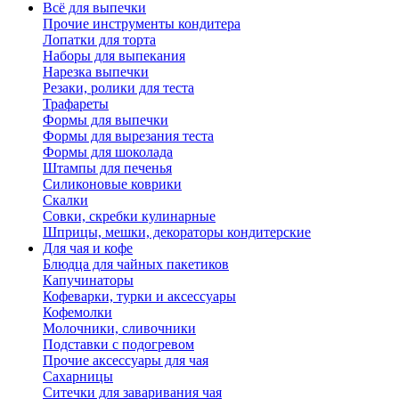
Всё для выпечки
Прочие инструменты кондитера
Лопатки для торта
Наборы для выпекания
Нарезка выпечки
Резаки, ролики для теста
Трафареты
Формы для выпечки
Формы для вырезания теста
Формы для шоколада
Штампы для печенья
Силиконовые коврики
Скалки
Совки, скребки кулинарные
Шприцы, мешки, декораторы кондитерские
Для чая и кофе
Блюдца для чайных пакетиков
Капучинаторы
Кофеварки, турки и аксессуары
Кофемолки
Молочники, сливочники
Подставки с подогревом
Прочие аксессуары для чая
Сахарницы
Ситечки для заваривания чая