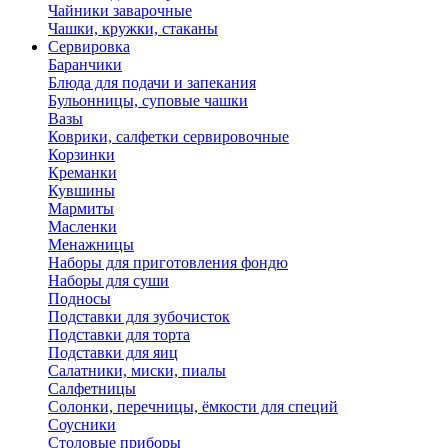
Чайники заварочные
Чашки, кружки, стаканы
Сервировка
Баранчики
Блюда для подачи и запекания
Бульонницы, суповые чашки
Вазы
Коврики, салфетки сервировочные
Корзинки
Креманки
Кувшины
Мармиты
Масленки
Менажницы
Наборы для приготовления фондю
Наборы для суши
Подносы
Подставки для зубочисток
Подставки для торта
Подставки для яиц
Салатники, миски, пиалы
Салфетницы
Солонки, перечницы, ёмкости для специй
Соусники
Столовые приборы