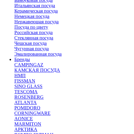
Бамбуковая посуда
Итальянская посуда
Керамическая посуда
Немецкая посуда
Нержавеющая посуда
Посуда по цвету
Российская посуда
Стеклянная посуда
Чешская посуда
Чугунная посуда
Эмалированная посуда
Бренды
CAMPINGAZ
КАМСКАЯ ПОСУДА
НМП
FISSMAN
SINO GLASS
TESCOMA
ROSENBERG
ATLANTA
POMIDORO
CORNINGWARE
AONICE
MARMITON
АРКТИКА