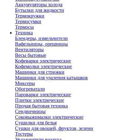
Аккумуляторы холода
Бутылки для жидкости
Термокружки
Термосумки
Термосы
Техника
Блендеры, измельчители
Вафельницы, орешницы
Вентиляторы
Весы бытовые
Кофеварки электрические
Кофемолки электрические
Машинки для стрижки
Машинки для удаления катышков
Миксеры
Обогреватали
Пароварки электрические
Плитки электрические
Прочая бытовая техника
Сендвичницы
Соковыжималки электрические
Сушилки для белья
Сушки для овощей, фруктов, зелени
Тостеры
Увлажнители воздуха