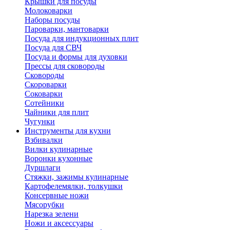
Крышки для посуды
Молоковарки
Наборы посуды
Пароварки, мантоварки
Посуда для индукционных плит
Посуда для СВЧ
Посуда и формы для духовки
Прессы для сковороды
Сковороды
Скороварки
Соковарки
Сотейники
Чайники для плит
Чугунки
Инструменты для кухни
Взбивалки
Вилки кулинарные
Воронки кухонные
Дуршлаги
Стяжки, зажимы кулинарные
Картофелемялки, толкушки
Консервные ножи
Мясорубки
Нарезка зелени
Ножи и аксессуары