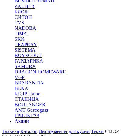
ВСМПО ГУРМАН
ZAUBER
БИОЛ
СИТОН
TVS
NADOBA
TIMA
SKK
TEAPOSY
SISTEMA
BOYSCOUT
ГАРДАРИКА
SAMURA
DRAGON HOMEWARE
VGP
BRABANTIA
BEKA
КЕДР Плюс
СТАНИЦА
BOULANGER
AMT Gastroguss
ГРИЛЬ ГАЗ
Акции
Главная
-
Каталог
-
Инструменты для кухни
-
Терки
-
643764