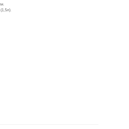
ли.
я (1,5л).