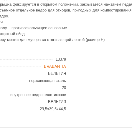
 крышка фиксируется в открытом положении, закрывается нажатием педа
 съемное отдельное ведро для отходов, пригодных для компостировани
ведро.
ски.
полу – противоскользящее основание.
защитный обод.
еру мешки для мусора со стягивающей лентой (размер E).
13379
BRABANTIA
БЕЛЬГИЯ
нержавеющая сталь
20
внутреннее ведро пластиковое
БЕЛЬГИЯ
29,5x39,5x44,5