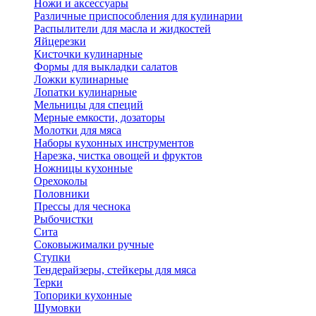
Ножи и аксессуары
Различные приспособления для кулинарии
Распылители для масла и жидкостей
Яйцерезки
Кисточки кулинарные
Формы для выкладки салатов
Ложки кулинарные
Лопатки кулинарные
Мельницы для специй
Мерные емкости, дозаторы
Молотки для мяса
Наборы кухонных инструментов
Нарезка, чистка овощей и фруктов
Ножницы кухонные
Орехоколы
Половники
Прессы для чеснока
Рыбочистки
Сита
Соковыжималки ручные
Ступки
Тендерайзеры, стейкеры для мяса
Терки
Топорики кухонные
Шумовки