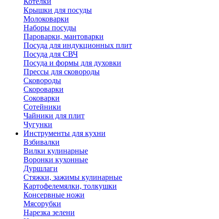
Котелки
Крышки для посуды
Молоковарки
Наборы посуды
Пароварки, мантоварки
Посуда для индукционных плит
Посуда для СВЧ
Посуда и формы для духовки
Прессы для сковороды
Сковороды
Скороварки
Соковарки
Сотейники
Чайники для плит
Чугунки
Инструменты для кухни
Взбивалки
Вилки кулинарные
Воронки кухонные
Дуршлаги
Стяжки, зажимы кулинарные
Картофелемялки, толкушки
Консервные ножи
Мясорубки
Нарезка зелени