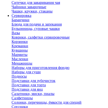
Ситечки для заваривания чая
Чайники заварочные
Чашки, кружки, стаканы
Сервировка
Баранчики
Блюда для подачи и запекания
Бульонницы, суповые чашки
Вазы
Коврики, салфетки сервировочные
Корзинки
Креманки
Кувшины
Мармиты
Масленки
Менажницы
Наборы для приготовления фондю
Наборы для суши
Подносы
Подставки для зубочисток
Подставки для торта
Подставки для яиц
Салатники, миски, пиалы
Салфетницы
Солонки, перечницы, ёмкости для специй
Соусники