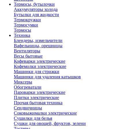
Термосы, бутылочки
Аккумуляторы холода
Бутылки для жидкости
Термокружки
Термосумки
Термосы
Техника
Блендеры, измельчители
Вафельницы, орешницы
Вентиляторы
Весы бытовые
Кофеварки электрические
Кофемолки электрические
Машинки для стрижки
Машинки для удаления катышков
Миксеры
Обогреватали
Пароварки электрические
Плитки электрические
Прочая бытовая техника
Сендвичницы
Соковыжималки электрические
Сушилки для белья
Сушки для овощей, фруктов, зелени
Тостеры