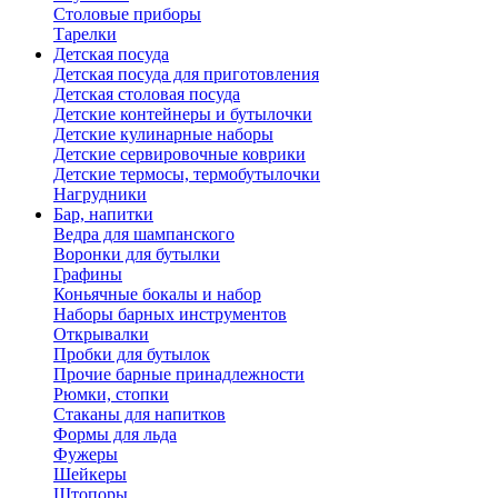
Столовые приборы
Тарелки
Детская посуда
Детская посуда для приготовления
Детская столовая посуда
Детские контейнеры и бутылочки
Детские кулинарные наборы
Детские сервировочные коврики
Детские термосы, термобутылочки
Нагрудники
Бар, напитки
Ведра для шампанского
Воронки для бутылки
Графины
Коньячные бокалы и набор
Наборы барных инструментов
Открывалки
Пробки для бутылок
Прочие барные принадлежности
Рюмки, стопки
Стаканы для напитков
Формы для льда
Фужеры
Шейкеры
Штопоры