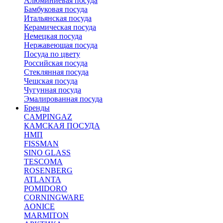
Алюминиевая посуда
Бамбуковая посуда
Итальянская посуда
Керамическая посуда
Немецкая посуда
Нержавеющая посуда
Посуда по цвету
Российская посуда
Стеклянная посуда
Чешская посуда
Чугунная посуда
Эмалированная посуда
Бренды
CAMPINGAZ
КАМСКАЯ ПОСУДА
НМП
FISSMAN
SINO GLASS
TESCOMA
ROSENBERG
ATLANTA
POMIDORO
CORNINGWARE
AONICE
MARMITON