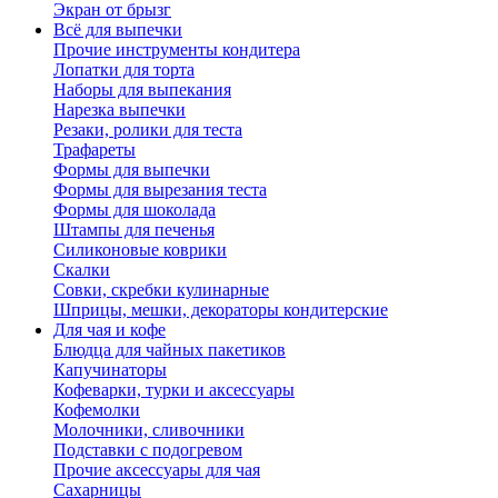
Экран от брызг
Всё для выпечки
Прочие инструменты кондитера
Лопатки для торта
Наборы для выпекания
Нарезка выпечки
Резаки, ролики для теста
Трафареты
Формы для выпечки
Формы для вырезания теста
Формы для шоколада
Штампы для печенья
Силиконовые коврики
Скалки
Совки, скребки кулинарные
Шприцы, мешки, декораторы кондитерские
Для чая и кофе
Блюдца для чайных пакетиков
Капучинаторы
Кофеварки, турки и аксессуары
Кофемолки
Молочники, сливочники
Подставки с подогревом
Прочие аксессуары для чая
Сахарницы