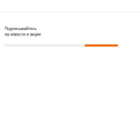
Подписывайтесь
на новости и акции
8 (000) 000-00-00
8 (000) 000-00-00
8 (000) 000-00-00
2011 - 2018 © Posuda Prof
Компания
Информация
Помощь