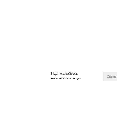
Подписывайтесь
на новости и акции
2011 - 2017 © Posuda Prof
Компан
О компан