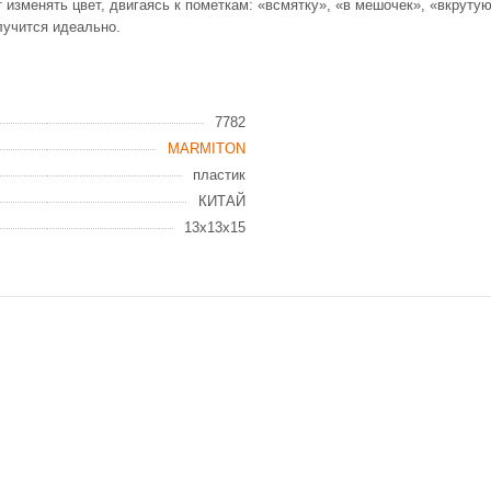
 изменять цвет, двигаясь к пометкам: «всмятку», «в мешочек», «вкрутую
олучится идеально.
7782
MARMITON
пластик
КИТАЙ
13x13x15