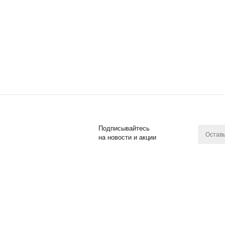
Подписывайтесь
на новости и акции
2011 - 2018 © Posuda Prof
Компан
О компан
Новости
Контакты