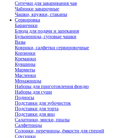
Ситечки для заваривания чая
Чайники заварочные
Чашки, кружки, стаканы
Сервировка
Баранчики
Блюда для подачи и запекания
Бульонницы, суповые чашки
Вазы
Коврики, салфетки сервировочные
Корзинки
Креманки
Кувшины
Мармиты
Масленки
Менажницы
Наборы для приготовления фондю
Наборы для суши
Подносы
Подставки для зубочисток
Подставки для торта
Подставки для яиц
Салатники, миски, пиалы
Салфетницы
Солонки, перечницы, ёмкости для специй
Соусники