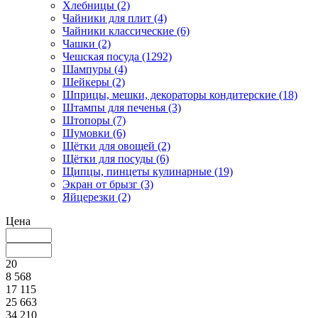
Хлебницы (2)
Чайники для плит (4)
Чайники классические (6)
Чашки (2)
Чешская посуда (1292)
Шампуры (4)
Шейкеры (2)
Шприцы, мешки, декораторы кондитерские (18)
Штампы для печенья (3)
Штопоры (7)
Шумовки (6)
Щётки для овощей (2)
Щётки для посуды (6)
Щипцы, пинцеты кулинарные (19)
Экран от брызг (3)
Яйцерезки (2)
Цена
20
8 568
17 115
25 663
34 210