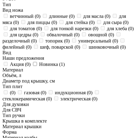
Тип
Вид ножа
ветчинный (
0
)
длинные (
0
)
для масла (
0
)
для
мяса (
0
)
для пиццы (
0
)
для стейка (
0
)
для сыра (
0
)
для томатов (
0
)
для тонкой нарезки (
0
)
для хлеба (
0
)
для цедры (
0
)
обвалочный (
0
)
овощной (
0
)
разделочный (
0
)
топорик (
0
)
универсальный (
0
)
филейный (
0
)
шеф, поварской (
0
)
шинковочный (
0
)
Вид
Наши предложения
Акция (
0
)
Новинка (
1
)
Материал
Объём, л
Диаметр под крышку, см
Тип плит
(
0
)
газовая (
0
)
индукционная (
0
)
стеклокерамическая (
0
)
электрическая (
0
)
Для духовки
Для СВЧ
Тип ручки
Крышка в комплекте
Материал крышки
Форма
Материал колбы