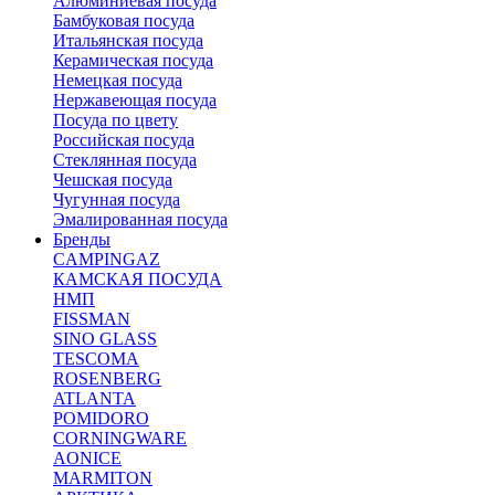
Алюминиевая посуда
Бамбуковая посуда
Итальянская посуда
Керамическая посуда
Немецкая посуда
Нержавеющая посуда
Посуда по цвету
Российская посуда
Стеклянная посуда
Чешская посуда
Чугунная посуда
Эмалированная посуда
Бренды
CAMPINGAZ
КАМСКАЯ ПОСУДА
НМП
FISSMAN
SINO GLASS
TESCOMA
ROSENBERG
ATLANTA
POMIDORO
CORNINGWARE
AONICE
MARMITON