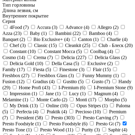
Тип горловины
Длина лезвия, см
Внутреннее покрытие
Серия
4Food (
7
)
Accura (
3
)
Advance (
4
)
Allegro (
2
)
Azza (
23
)
Baby (
1
)
Bambini (
22
)
Bamboo (
4
)
Banquet (
2
)
Bio Exclusive+ (
4
)
Canton (
1
)
Charlie (
4
)
Chef (
3
)
Classic (
15
)
Cleankit (
25
)
Club - Блеск (
20
)
Constant (
10
)
Constant Mocca (
5
)
Coolbag (
4
)
Cosmo (
14
)
Crema (
7
)
Delicia (
227
)
Delicia Glass (
2
)
Delicia Gold (
10
)
Della Casa (
5
)
Exclusive (
2
)
Family (
17
)
Fiesta (
5
)
Finestone (
3
)
Flair (
15
)
Freshbox (
27
)
Freshbox Glass (
3
)
Funny Mummy (
1
)
Fusion (
12
)
Gradius (
4
)
Gustito (
5
)
Gusto (
7
)
Handy
(
29
)
Home Profi (
43
)
I-Premium (
6
)
I-Premium Stone (
9
)
Impression (
1
)
Jane (
1
)
Lucy (
1
)
Magnum (
4
)
Melamine (
1
)
Monte Carlo (
2
)
Monti (
17
)
Morpho (
5
)
My Drink (
13
)
Online (
10
)
Opus Stripes (
1
)
Paloma
(
5
)
Perfecta (
4
)
Praktik (
4
)
Precioso (
10
)
Premium
(
7
)
President (
58
)
Presto (
303
)
Presto Carving (
7
)
Presto Foodstyle (
1
)
Presto Foodstyle (
6
)
Presto Gt (
7
)
Presto Tone (
1
)
Presto Wood (
11
)
Purity (
3
)
Saphir (
4
)