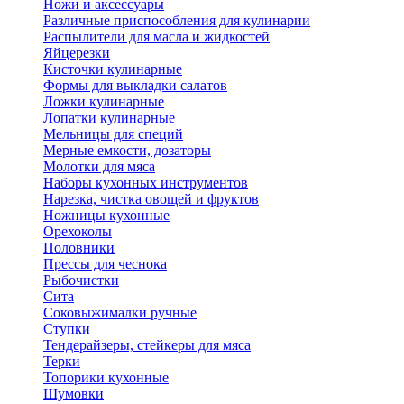
Ножи и аксессуары
Различные приспособления для кулинарии
Распылители для масла и жидкостей
Яйцерезки
Кисточки кулинарные
Формы для выкладки салатов
Ложки кулинарные
Лопатки кулинарные
Мельницы для специй
Мерные емкости, дозаторы
Молотки для мяса
Наборы кухонных инструментов
Нарезка, чистка овощей и фруктов
Ножницы кухонные
Орехоколы
Половники
Прессы для чеснока
Рыбочистки
Сита
Соковыжималки ручные
Ступки
Тендерайзеры, стейкеры для мяса
Терки
Топорики кухонные
Шумовки