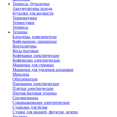
Термосы, бутылочки
Аккумуляторы холода
Бутылки для жидкости
Термокружки
Термосумки
Термосы
Техника
Блендеры, измельчители
Вафельницы, орешницы
Вентиляторы
Весы бытовые
Кофеварки электрические
Кофемолки электрические
Машинки для стрижки
Машинки для удаления катышков
Миксеры
Обогреватали
Пароварки электрические
Плитки электрические
Прочая бытовая техника
Сендвичницы
Соковыжималки электрические
Сушилки для белья
Сушки для овощей, фруктов, зелени
Тостеры