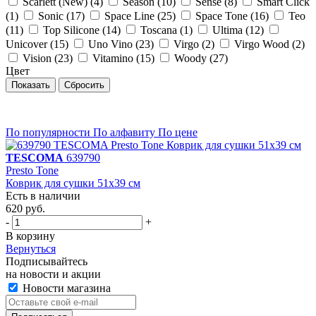
Scarlett (New) (
4
)
Season (
10
)
Sense (
8
)
Smart Click
(
1
)
Sonic (
17
)
Space Line (
25
)
Space Tone (
16
)
Teo
(
11
)
Top Silicone (
14
)
Toscana (
1
)
Ultima (
12
)
Unicover (
15
)
Uno Vino (
23
)
Virgo (
2
)
Virgo Wood (
2
)
Vision (
23
)
Vitamino (
15
)
Woody (
27
)
Цвет
По популярности
По алфавиту
По цене
TESCOMA
639790
Presto Tone
Коврик для сушки 51x39 см
Есть в наличии
620 руб.
-
+
В корзину
Вернуться
Подписывайтесь
на новости и акции
Новости магазина