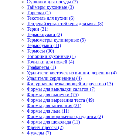
Сушилки для посуды (7)
Таймеры кухонные (3)
Тарелки (1)
Текстиль для кухни (6)
Тендерайзеры, стейкеры для мяса (8)
Терки (31)
Термокружки (2)
Термометры кулинарные (5)
Термосумки (11)
Термосы (30)
Топорики кухонные (1)
Точилки для ножей (4)
Трафареты (1)
Удалители косточек из вишни, черешни (4)
Удалители сердцевины (4)
Фигурная нарезка овощей и фруктов (13)
Формы для выкладки салатов (7)
Формы для выпечки (75)
Формы для вырезания теста (49)
Формы для запекания (21)
Формы для льда (11)
Формы для мороженого, пудинга (2)
Формы для шоколада (11)
Френч-прессы (2)
Фужеры (7)