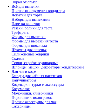
Экран от брызг
Всё для выпечки
Прочие инструменты кондитера
Лопатки для торта
Наборы для выпекания
Нарезка выпечки
Резаки, ролики для теста
Трафареты
Формы для выпечки
Формы для вырезания теста
Формы для шоколада
Штампы для печенья
Силиконовые коврики
Скалки
Совки, скребки кулинарные
Шприцы, мешки, декораторы кондитерские
Для чая и кофе
Блюдца для чайных пакетиков
Капучинаторы
Кофеварки, турки и аксессуары
Кофемолки
Молочники, сливочники
Подставки с подогревом
Прочие аксессуары для чая
Сахарницы