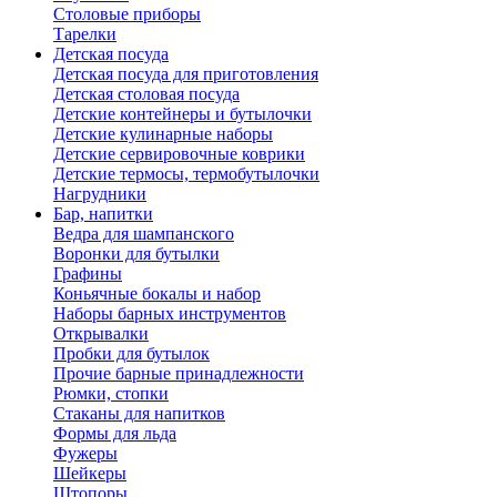
Столовые приборы
Тарелки
Детская посуда
Детская посуда для приготовления
Детская столовая посуда
Детские контейнеры и бутылочки
Детские кулинарные наборы
Детские сервировочные коврики
Детские термосы, термобутылочки
Нагрудники
Бар, напитки
Ведра для шампанского
Воронки для бутылки
Графины
Коньячные бокалы и набор
Наборы барных инструментов
Открывалки
Пробки для бутылок
Прочие барные принадлежности
Рюмки, стопки
Стаканы для напитков
Формы для льда
Фужеры
Шейкеры
Штопоры