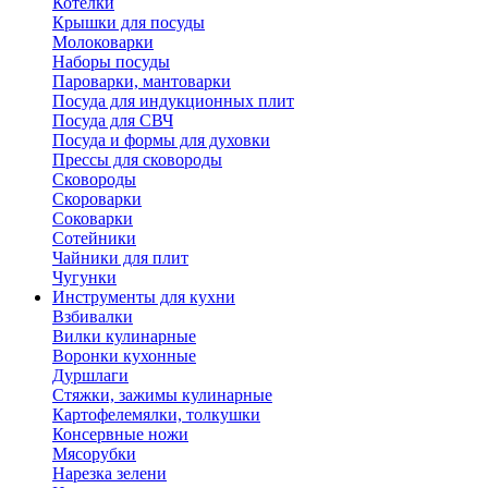
Котелки
Крышки для посуды
Молоковарки
Наборы посуды
Пароварки, мантоварки
Посуда для индукционных плит
Посуда для СВЧ
Посуда и формы для духовки
Прессы для сковороды
Сковороды
Скороварки
Соковарки
Сотейники
Чайники для плит
Чугунки
Инструменты для кухни
Взбивалки
Вилки кулинарные
Воронки кухонные
Дуршлаги
Стяжки, зажимы кулинарные
Картофелемялки, толкушки
Консервные ножи
Мясорубки
Нарезка зелени