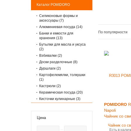
Каталог POMIDORO
Cиликоновые формы и
аксессуары (7)
Алюминиевая посуда (14)
По популярности
Банки и емкости для
хранения (13)
Бутылки для масла и уксуса
(2)
Взбивалки (2)
Доски разделочные (8)
Дуршлаги (2)
Картофелемялки, толкушки
(1)
Кастрюли (2)
Керамическая посуда (20)
Кисточки кулинарные (3)
POMIDORO
R
Ковши (2)
Napoli
Контейнеры для еды (14)
Чайник со сви
Цена
Кружки (2)
Крышки для посуды (2)
Есть в налич