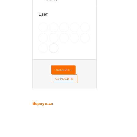
Milano
Modena
Napoli
Цвет
Nero Naturale
Organza
Paletta
Punto
Senza graffi
Teracotta
Vamp Argento
Vamp Nero
Venezia
Вернуться