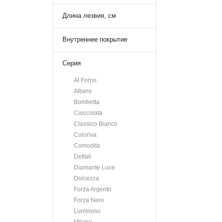
Чугунная посуда (2)
Длина лезвия, см
Шумовки (5)
Щипцы, пинцеты
кулинарные (1)
Внутреннее покрытие
Экран от брызг (2)
Эмалированная посуда (2)
Серия
Al Forno
Albero
Bombetta
Cioccolata
Classico Bianco
Coloriva
Comodita
Dettali
Diamante Luce
Dolcezza
Forza Argento
Forza Nero
Luminoso