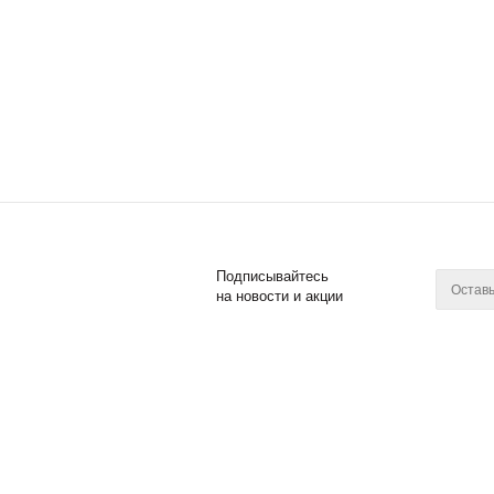
Подписывайтесь
на новости и акции
2011 - 2017 © Posuda Prof
Компан
О компан
Новости
Контакты